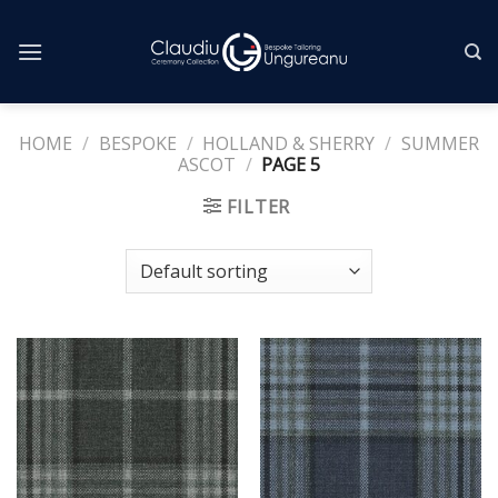
Skip
to
content
HOME
/
BESPOKE
/
HOLLAND & SHERRY
/
SUMMER
ASCOT
/
PAGE 5
FILTER