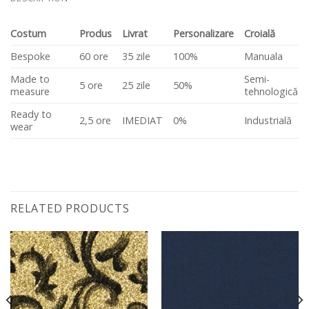
Costum
Produs
Livrat
Personalizare
Croială
Bespoke
60 ore
35 zile
100%
Manuala
Made to
Semi-
5 ore
25 zile
50%
measure
tehnologică
Ready to
2,5 ore
IMEDIAT
0%
Industrială
wear
RELATED PRODUCTS