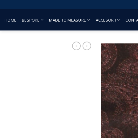
Skip
to
content
HOME
BESPOKE
MADE TO MEASURE
ACCESORII
CONT