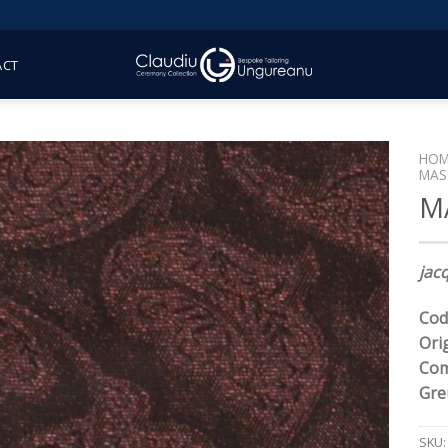
ACT
HOM
MAS
M
jac
Cod
Ori
Com
Gre
SKU