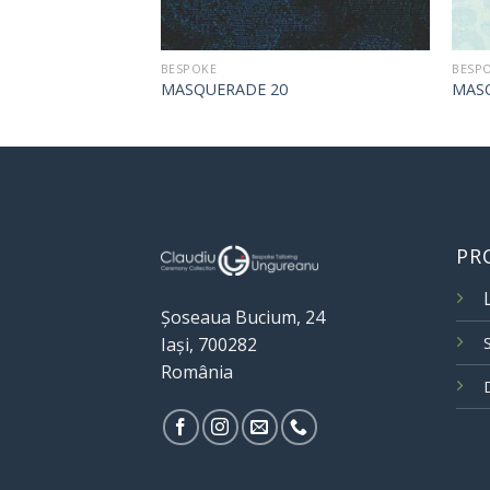
BESPOKE
BESP
MASQUERADE 20
MAS
PR
Șoseaua Bucium, 24
Iași, 700282
România