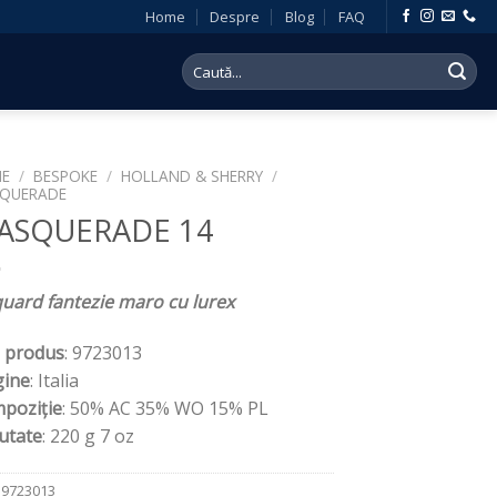
Home
Despre
Blog
FAQ
Search
for:
E
/
BESPOKE
/
HOLLAND & SHERRY
/
QUERADE
ASQUERADE 14
quard fantezie maro cu lurex
 produs
: 9723013
gine
: Italia
poziție
: 50% AC 35% WO 15% PL
utate
: 220 g 7 oz
:
9723013