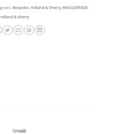
gories:
Bespoke
,
Holland & Sherry
,
MASQUERADE
holland & sherry
Croială