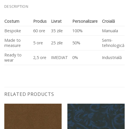
DESCRIPTION
Costum
Produs
Livrat
Personalizare
Croială
Bespoke
60 ore
35 zile
100%
Manuala
Made to
Semi-
5 ore
25 zile
50%
measure
tehnologică
Ready to
2,5 ore
IMEDIAT
0%
Industrială
wear
RELATED PRODUCTS