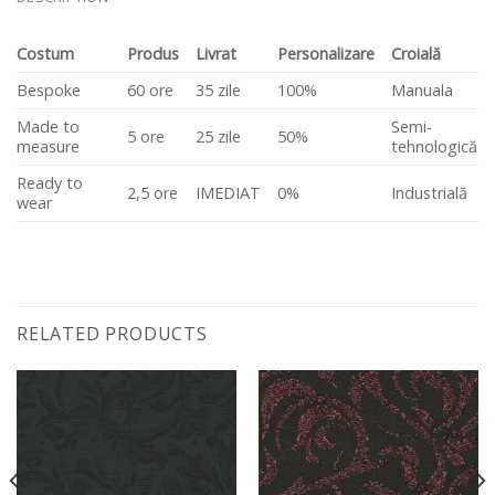
Costum
Produs
Livrat
Personalizare
Croială
Bespoke
60 ore
35 zile
100%
Manuala
Made to
Semi-
5 ore
25 zile
50%
measure
tehnologică
Ready to
2,5 ore
IMEDIAT
0%
Industrială
wear
RELATED PRODUCTS