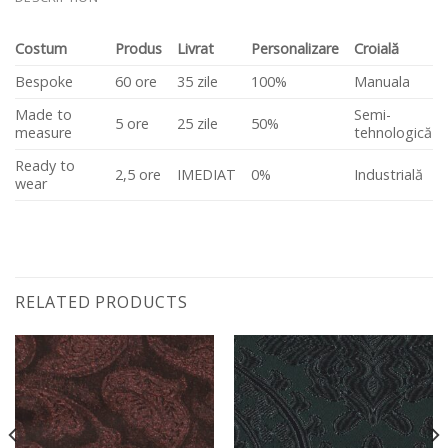
Costum
Produs
Livrat
Personalizare
Croială
Bespoke
60 ore
35 zile
100%
Manuala
Made to
Semi-
5 ore
25 zile
50%
measure
tehnologică
Ready to
2,5 ore
IMEDIAT
0%
Industrială
wear
RELATED PRODUCTS