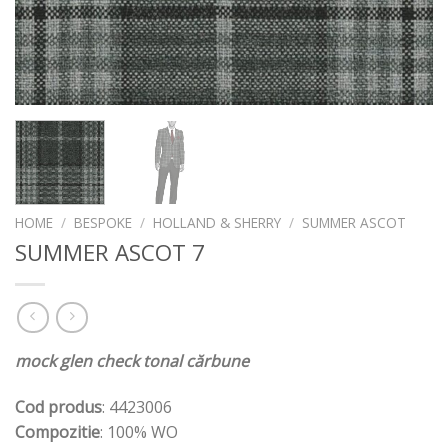
HOME
/
BESPOKE
/
HOLLAND & SHERRY
/
SUMMER ASCOT
SUMMER ASCOT 7
mock glen check tonal cărbune
Cod produs
: 4423006
Compozitie
: 100% WO