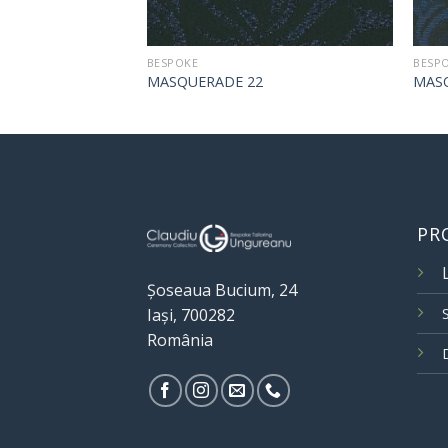
BESPOKE
BESP
MASQUERADE 22
MAS
PR
Șoseaua Bucium, 24
Iași, 700282
România