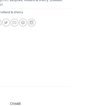
gories:
Bespoke
,
Holland & Sherry
,
SUMMER
OT
holland & sherry
Croială