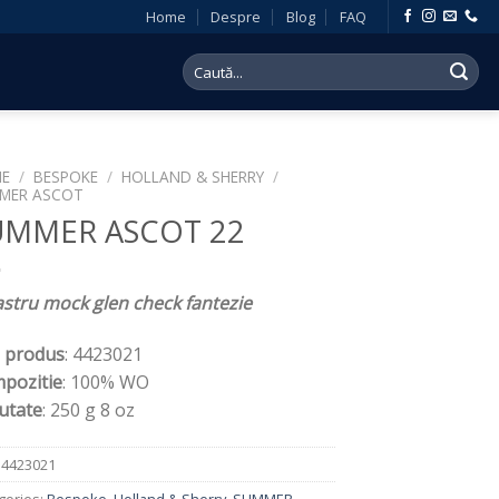
Home
Despre
Blog
FAQ
Search
for:
E
/
BESPOKE
/
HOLLAND & SHERRY
/
MER ASCOT
UMMER ASCOT 22
astru mock glen check fantezie
 produs
: 4423021
pozitie
: 100% WO
utate
: 250 g 8 oz
:
4423021