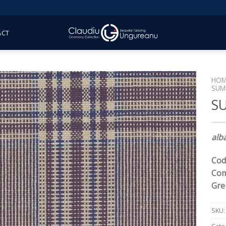
ACT
HOM
SUM
S
alb
Cod
Com
Gre
SKU