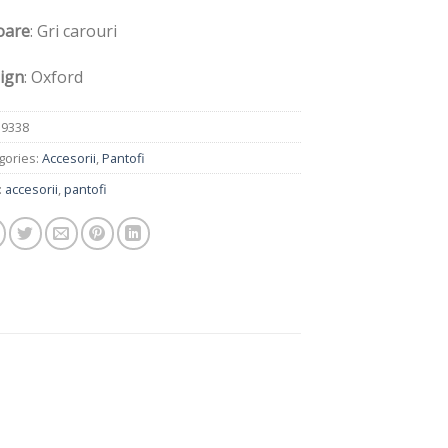
oare
: Gri carouri
ign
: Oxford
:
9338
gories:
Accesorii
,
Pantofi
:
accesorii
,
pantofi