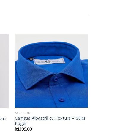
ACCESORII
Cămașă Albastră cu Textură – Guler
ouri
Roger
lei
399.00