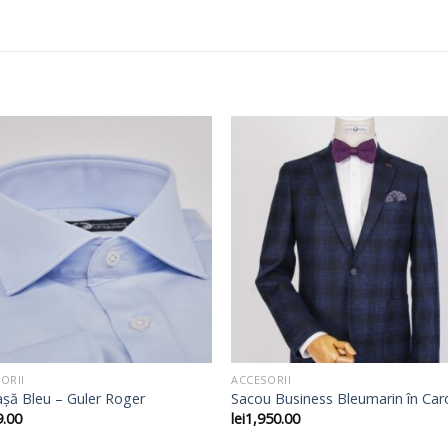
ORII
ACCESORII
șă Bleu – Guler Roger
Sacou Business Bleumarin în Car
9.00
lei
1,950.00