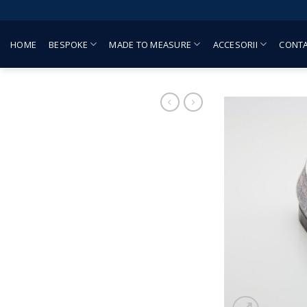
Skip
to
content
HOME
BESPOKE
MADE TO MEASURE
ACCESORII
CONT