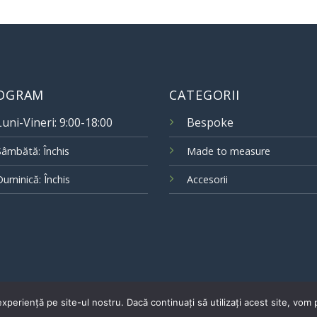
OGRAM
CATEGORII
Luni-Vineri: 9:00-18:00
Bespoke
Sâmbătă: Închis
Made to measure
Duminică: Închis
Accesorii
xperiență pe site-ul nostru. Dacă continuați să utilizați acest site, vo
Copyright 2026 ©
Claudiu Ungureanu