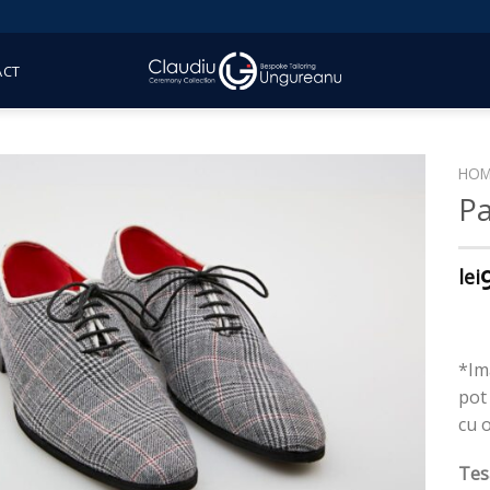
ACT
HOM
Pa
lei
*Ima
pot 
cu 
Tes