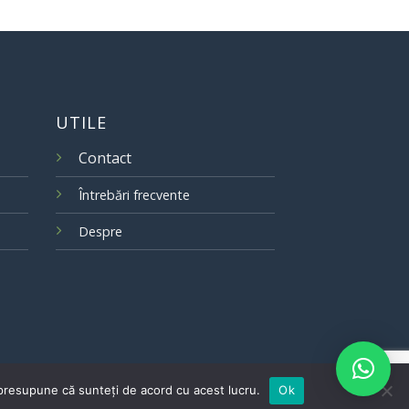
UTILE
Contact
Întrebări frecvente
Despre
m presupune că sunteți de acord cu acest lucru.
Ok