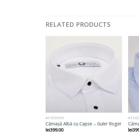
RELATED PRODUCTS
ACCESORII
ACCES
– Guler Piccadilly
Cămașă Albă cu Capse – Guler Roger
Căma
lei
399.00
lei
39