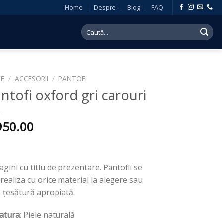
Home
Despre
Blog
FAQ
Search
for:
E
/
ACCESORII
/
PANTOFI
ntofi oxford gri carouri
950.00
gini cu titlu de prezentare. Pantofii se
realiza cu orice material la alegere sau
o țesătură apropiată.
atura
: Piele naturală