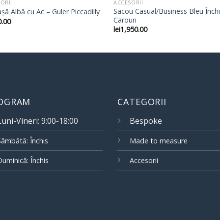
ORII
ACCESORII
Sacou Casual/Business Bleu Închi
ă Albă cu Ac – Guler Piccadilly
Carouri
0.00
lei
1,950.00
OGRAM
CATEGORII
Luni-Vineri: 9:00-18:00
Bespoke
Sâmbătă: Închis
Made to measure
Duminică: Închis
Accesorii