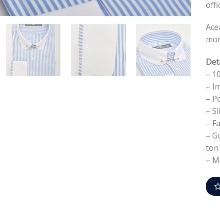
offi
Ace
mon
Det
– 1
– Im
– P
– Sl
– F
– Gu
ton
– M