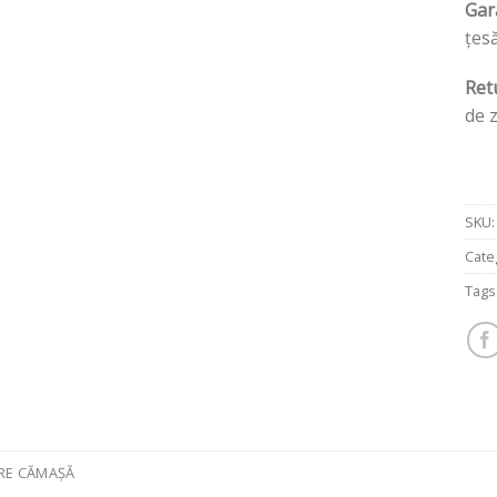
Gar
țesă
Ret
de 
SKU
Cate
Tags
ERE CĂMAȘĂ