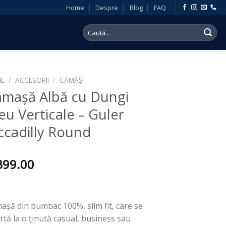
Home
Despre
Blog
FAQ
Search
for:
E
/
ACCESORII
/
CĂMĂȘI
mașă Albă cu Dungi
eu Verticale – Guler
ccadilly Round
399.00
așă din bumbac 100%, slim fit, care se
rtă la o ținută casual, business sau