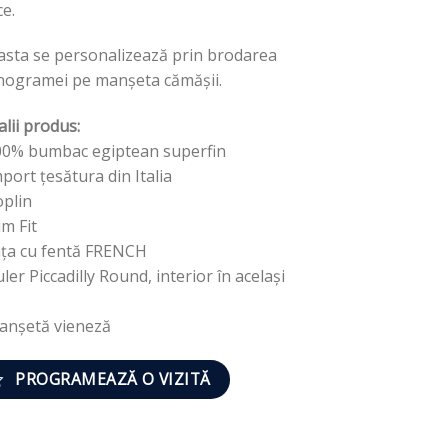
ce.
asta se personalizează prin brodarea
ogramei pe manșeta cămășii.
alii produs:
00% bumbac egiptean superfin
port țesătura din Italia
oplin
im Fit
ața cu fentă FRENCH
ler Piccadilly Round, interior în același
anșetă vieneză
PROGRAMEAZĂ O VIZITĂ