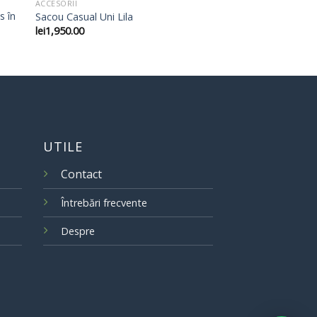
ACCESORII
s în
Sacou Casual Uni Lila
lei
1,950.00
UTILE
Contact
Întrebări frecvente
Despre