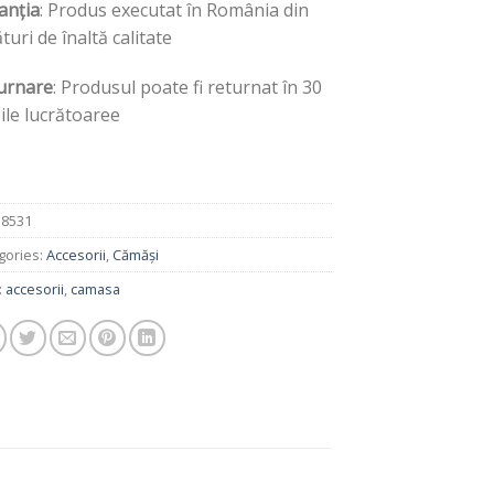
anția
: Produs executat în România din
turi de înaltă calitate
urnare
: Produsul poate fi returnat în 30
zile lucrătoaree
:
8531
gories:
Accesorii
,
Cămăși
:
accesorii
,
camasa