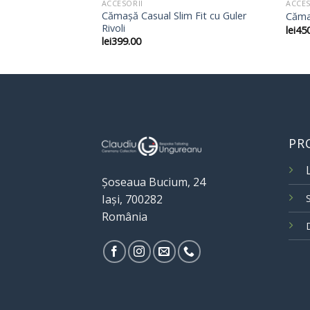
ACCESORII
ACCES
Cămașă Casual Slim Fit cu Guler
Albă – Guler Wing
Cămaș
Rivoli
lei
45
lei
399.00
PR
Șoseaua Bucium, 24
Iași, 700282
România