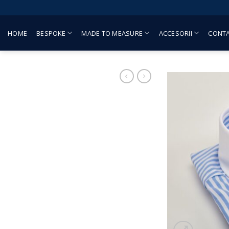
Skip
to
content
HOME
BESPOKE
MADE TO MEASURE
ACCESORII
CONT