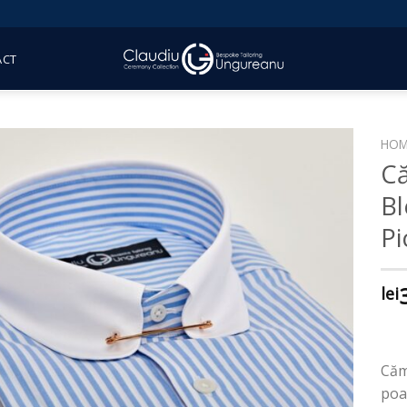
ACT
HOM
Că
Bl
Pi
lei
Căm
poa