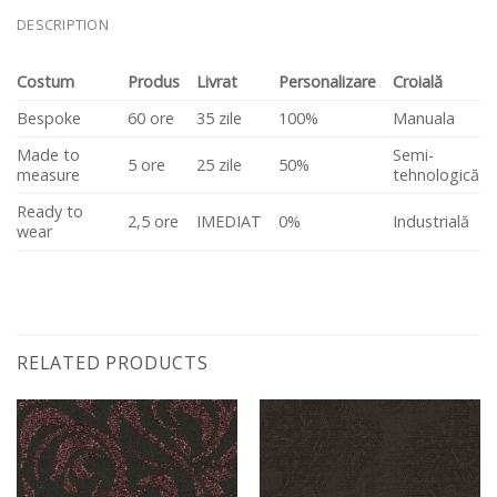
DESCRIPTION
Costum
Produs
Livrat
Personalizare
Croială
Bespoke
60 ore
35 zile
100%
Manuala
Made to
Semi-
5 ore
25 zile
50%
measure
tehnologică
Ready to
2,5 ore
IMEDIAT
0%
Industrială
wear
RELATED PRODUCTS