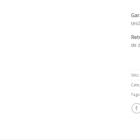
Gar
țesă
Ret
de 
SKU
Cate
Tags