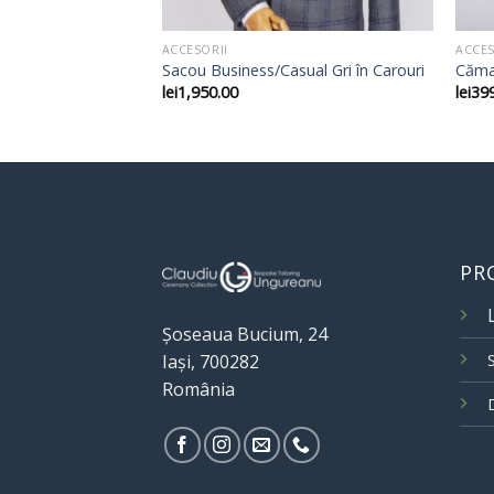
ACCESORII
ACCES
l Slim Fit – Guler
Sacou Business/Casual Gri în Carouri
Căma
lei
1,950.00
lei
39
PR
Șoseaua Bucium, 24
Iași, 700282
România