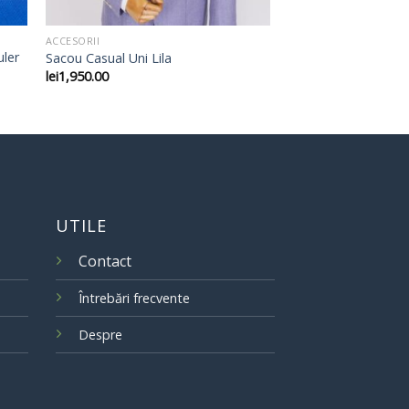
ACCESORII
uler
Sacou Casual Uni Lila
lei
1,950.00
UTILE
Contact
Întrebări frecvente
Despre