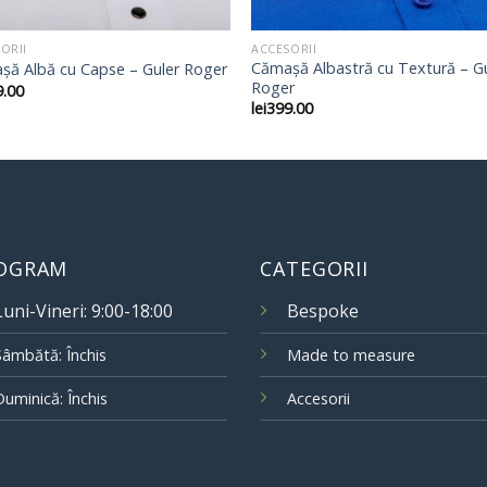
ORII
ACCESORII
Cămașă Albastră cu Textură – G
șă Albă cu Capse – Guler Roger
Roger
9.00
lei
399.00
OGRAM
CATEGORII
Luni-Vineri: 9:00-18:00
Bespoke
Sâmbătă: Închis
Made to measure
Duminică: Închis
Accesorii