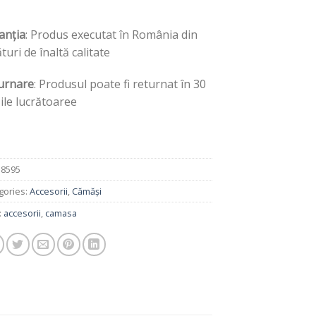
anția
: Produs executat în România din
turi de înaltă calitate
urnare
: Produsul poate fi returnat în 30
zile lucrătoaree
:
8595
gories:
Accesorii
,
Cămăși
:
accesorii
,
camasa