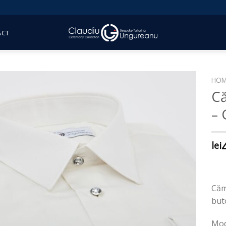
ACT
HOM
C
– 
lei
Căm
but
Mod