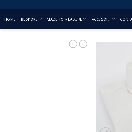
Skip
to
content
HOME
BESPOKE
MADE TO MEASURE
ACCESORII
CONT