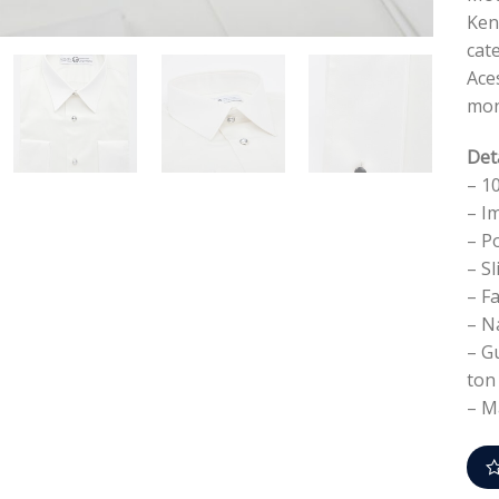
Ken
cat
Ace
mon
Det
– 1
– Im
– P
– Sl
– F
– Na
– Gu
ton
– M