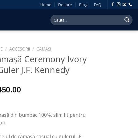
Home
Despre
Blog
FAQ
Search
for:
E
/
ACCESORII
/
CĂMĂȘI
ămașă Ceremony Ivory
Guler J.F. Kennedy
450.00
așă din bumbac 100%, slim fit pentru
oni.
elul de cămașă casual cu gulerul J.F.