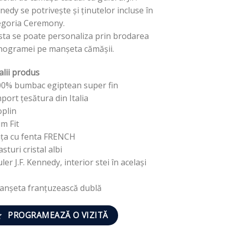
nedy se potrivește și ținutelor incluse în
egoria Ceremony.
sta se poate personaliza prin brodarea
ogramei pe manșeta cămășii.
alii produs
00% bumbac egiptean super fin
port țesătura din Italia
oplin
im Fit
ața cu fenta FRENCH
sturi cristal albi
ler J.F. Kennedy, interior stei în același
anșeta franțuzească dublă
PROGRAMEAZĂ O VIZITĂ