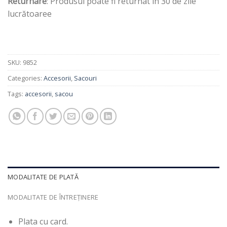
Returnare
: Produsul poate fi returnat în 30 de zile
lucrătoaree
SKU:
9852
Categories:
Accesorii
,
Sacouri
Tags:
accesorii
,
sacou
MODALITATE DE PLATĂ
MODALITATE DE ÎNTREȚINERE
Plata cu card.