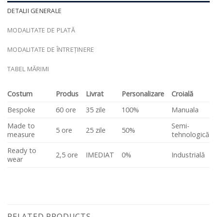
DETALII GENERALE
MODALITATE DE PLATĂ
MODALITATE DE ÎNTREȚINERE
TABEL MĂRIMI
Costum
Produs
Livrat
Personalizare
Croială
Bespoke
60 ore
35 zile
100%
Manuala
Made to
Semi-
5 ore
25 zile
50%
measure
tehnologică
Ready to
2,5 ore
IMEDIAT
0%
Industrială
wear
RELATED PRODUCTS