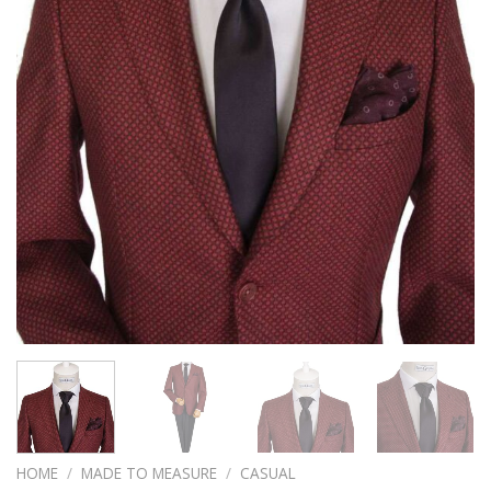
HOME
/
MADE TO MEASURE
/
CASUAL