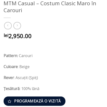
MTM Casual – Costum Clasic Maro în
Carouri
2,950.00
lei
Pattern
: Carouri
Culoare
: Beige
Rever
: Ascuțit (Șpiț)
Țesătură
: 100% lână
PROGRAMEAZĂ O VIZITĂ