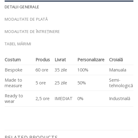
DETALII GENERALE
MODALITATE DE PLATĂ
MODALITATE DE ÎNTREȚINERE
TABEL MĂRIMI
Costum
Produs
Livrat
Personalizare
Croială
Bespoke
60 ore
35 zile
100%
Manuala
Made to
Semi-
5 ore
25 zile
50%
measure
tehnologică
Ready to
2,5 ore
IMEDIAT
0%
Industrială
wear
RELATED PRODUCTS