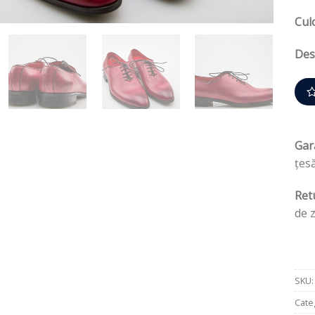
Cul
Des
Gar
țesă
Ret
de 
SKU
Cate