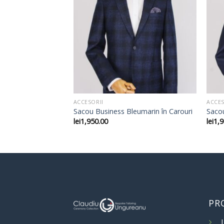
ACCESORII
ACCES
sual Bleumarin în
Sacou Business Bleumarin în Carouri
Saco
lei
1,950.00
lei
1,9
PR