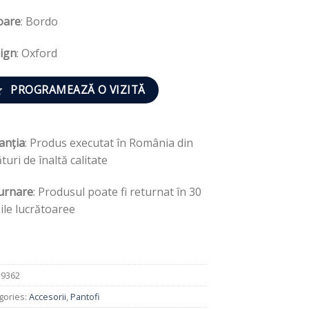
oare
: Bordo
ign
: Oxford
PROGRAMEAZĂ O VIZITĂ
anția
: Produs executat în România din
turi de înaltă calitate
urnare
: Produsul poate fi returnat în 30
zile lucrătoaree
:
9362
gories:
Accesorii
,
Pantofi