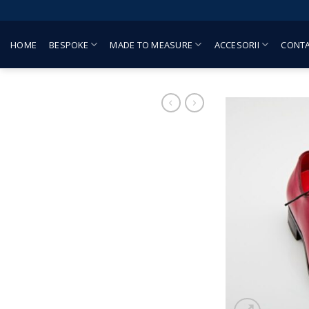
Skip
to
content
HOME
BESPOKE
MADE TO MEASURE
ACCESORII
CONT