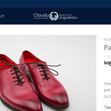
ACT
HOM
Pa
lei
*Ima
pot 
cu 
Tes