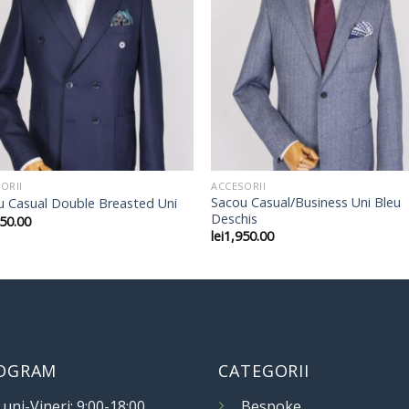
ORII
ACCESORII
Sacou Casual/Business Uni Bleu
u Casual Double Breasted Uni
Deschis
50.00
lei
1,950.00
OGRAM
CATEGORII
Luni-Vineri: 9:00-18:00
Bespoke