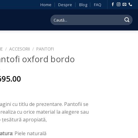
Home
Despre
Blog
FAQ
Search
for:
E
/
ACCESORII
/
PANTOFI
ntofi oxford bordo
695.00
gini cu titlu de prezentare. Pantofii se
realiza cu orice material la alegere sau
o țesătură apropiată,
atura
: Piele naturală