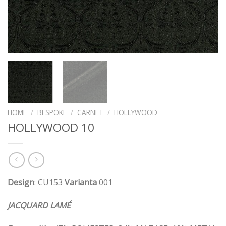
HOME
/
BESPOKE
/
CARNET
/
HOLLYWOOD
HOLLYWOOD 10
Design
: CU153
Varianta
001
JACQUARD LAMÉ