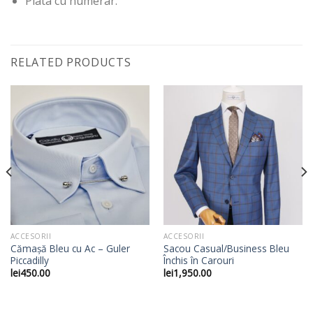
Plata cu numerar.
RELATED PRODUCTS
ACCESORII
ACCESORII
Cămașă Bleu cu Ac – Guler
Sacou Casual/Business Bleu
Piccadilly
Închis în Carouri
lei
450.00
lei
1,950.00