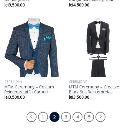
lei
3,500.00
lei
4,500.00
CEREMONY
CEREMONY
MTM Ceremony – Costum
MTM Ceremony – Creative
Reinterpretat în Carouri
Black Suit Reinterpretat
lei
3,500.00
lei
3,500.00
1
2
3
4
5